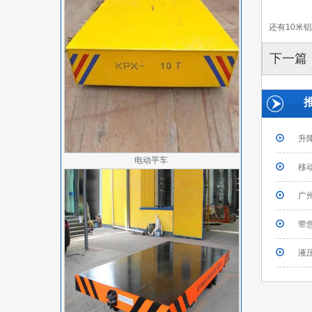
还有10米
下一篇
升
电动平车
移
广
​
液