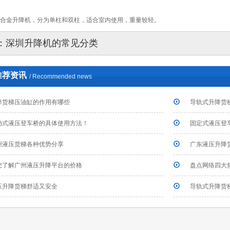
铝合金升降机，分为单柱和双柱，适合室内使用，重量较轻。
：
深圳升降机的常见分类
推荐资讯
/ Recommended news
降货梯压油缸的作用有哪些
导轨式升降货
动式液压登车桥的具体使用方法！
固定式液压登
州液压货梯各种优势分享
广东液压升降
带您了解广州液压升降平台的价格
盘点网络四大
压升降货梯舒适又安全
导轨式升降货