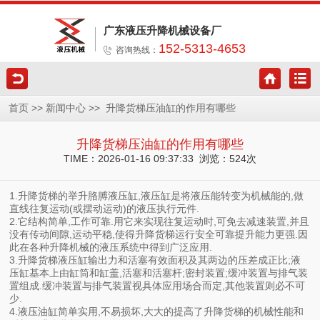
广东液压升降机械设备厂
152-5313-4653
咨询热线：
>>
>>
首页
新闻中心
升降货梯压油缸的作用有哪些
升降货梯压油缸的作用有哪些
TIME：2026-01-16 09:37:33 浏览：524次
1.升降货梯的举升胳膊液压缸,液压缸是将液压能转变为机械能的,做
直线往复运动(或摆动运动)的液压执行元件.
2.它结构简单,工作可靠.用它来实现往复运动时,可免去减速装置,并且
没有传动间隙,运动平稳,使得升降货梯运行安全可靠提升能力更强.因
此在各种升降机械的液压系统中得到广泛应用.
3.升降货梯液压缸输出力和活塞有效面积及其两边的压差成正比;液
压缸基本上由缸筒和缸盖,活塞和活塞杆;密封装置;缓冲装置与排气装
置组成.缓冲装置与排气装置视具体应用场合而定,其他装置则必不可
少.
4.液压油缸简单实用,不易损坏,大大的提高了升降货梯的机械性能和