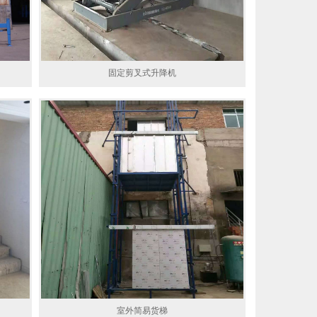
固定剪叉式升降机
室外简易货梯