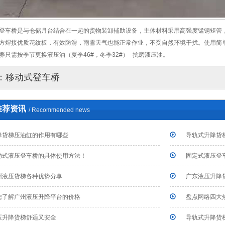
登车桥是与仓储月台结合在一起的货物装卸辅助设备，主体材料采用高强度锰钢矩管，
方焊接优质花纹板，有效防滑，雨雪天气也能正常作业，不受自然环境干扰。使用简
养只需按季节更换液压油（夏季46#，冬季32#）--抗磨液压油。
：
移动式登车桥
推荐资讯
/ Recommended news
降货梯压油缸的作用有哪些
导轨式升降货
动式液压登车桥的具体使用方法！
固定式液压登
州液压货梯各种优势分享
广东液压升降
带您了解广州液压升降平台的价格
盘点网络四大
压升降货梯舒适又安全
导轨式升降货