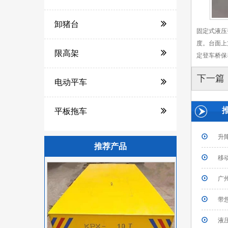
卸猪台
固定式液压
度。台面上
限高架
定登车桥保
下一篇
电动平车
平板拖车
升
推荐产品
移
广
​
液